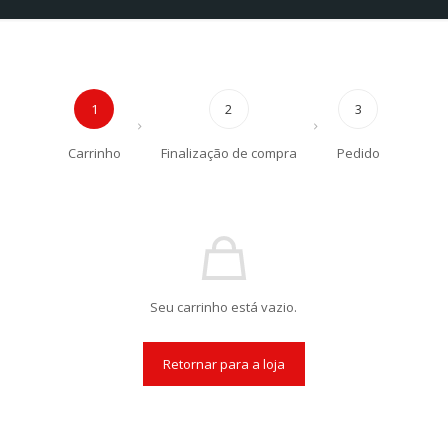
1
2
3
Carrinho
Finalização de compra
Pedido
Seu carrinho está vazio.
Retornar para a loja