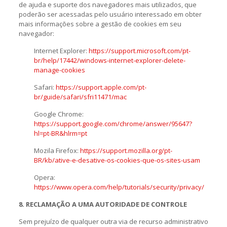
de ajuda e suporte dos navegadores mais utilizados, que
poderão ser acessadas pelo usuário interessado em obter
mais informações sobre a gestão de cookies em seu
navegador:
Internet Explorer:
https://support.microsoft.com/pt-
br/help/17442/windows-internet-explorer-delete-
manage-cookies
Safari:
https://support.apple.com/pt-
br/guide/safari/sfri11471/mac
Google Chrome:
https://support.google.com/chrome/answer/95647?
hl=pt-BR&hlrm=pt
Mozila Firefox:
https://support.mozilla.org/pt-
BR/kb/ative-e-desative-os-cookies-que-os-sites-usam
Opera:
https://www.opera.com/help/tutorials/security/privacy/
8. RECLAMAÇÃO A UMA AUTORIDADE DE CONTROLE
Sem prejuízo de qualquer outra via de recurso administrativo