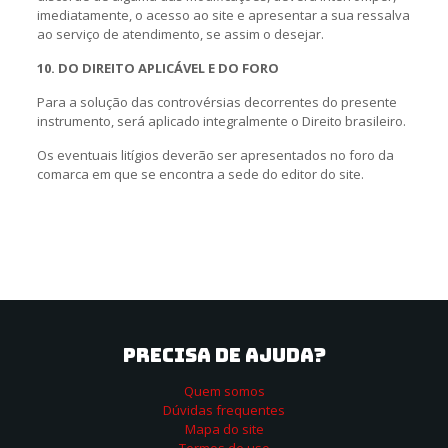
imediatamente, o acesso ao site e apresentar a sua ressalva
ao serviço de atendimento, se assim o desejar.
10. DO DIREITO APLICÁVEL E DO FORO
Para a solução das controvérsias decorrentes do presente
instrumento, será aplicado integralmente o Direito brasileiro.
Os eventuais litígios deverão ser apresentados no foro da
comarca em que se encontra a sede do editor do site.
PRECISA DE AJUDA?
Quem somos
Dúvidas frequentes
Mapa do site