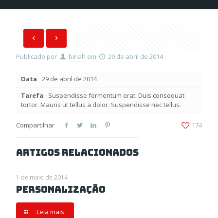
Publicado por
binah
em
29 de abril de 2014
Data
29 de abril de 2014
Tarefa
Suspendisse fermentum erat. Duis consequat
tortor. Mauris ut tellus a dolor. Suspendisse nec tellus.
Compartilhar
174
Artigos relacionados
1 de maio de 2014
Personalização
Leia mais