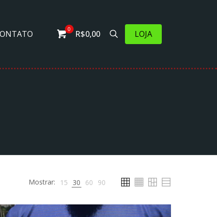
0
LOJA
CONTATO
R$0,00
Mostrar:
15
30
60
90