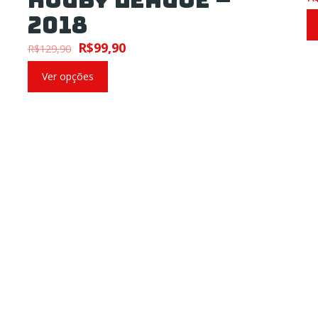
2018
R$
99,90
R$
129,90
Ver opções
cilidades
PAGUE COM
FRETE GRÁTIS
acima de R$ 300,00
1ª TROCA GRÁTIS
em até 30 dias
RETIRA FÁCIL