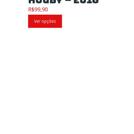
R$
99,90
Ver opções
PRECISA DE
Fa
AJUDA?
Quem somos
Dúvidas frequentes
Mapa do site
Termos de uso
Privacidade