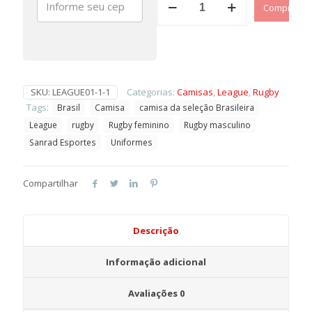
Comprar
de
Jogo
Oficial
I
-
Brasil
Rugby
SKU:
LEAGUE01-1-1
Categorias:
Camisas
,
League
,
Rugby
League
Tags:
Brasil
Camisa
camisa da seleção Brasileira
-
League
rugby
Rugby feminino
Rugby masculino
2018
quantidade
Sanrad Esportes
Uniformes
Compartilhar
Descrição
Informação adicional
Avaliações
0