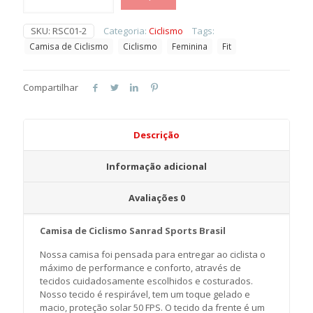
Ciclismo
Feminina
SKU:
RSC01-2
Categoria:
Ciclismo
Tags:
Sanrad
Camisa de Ciclismo
Ciclismo
Feminina
Fit
Brasil
quantidade
Compartilhar
Descrição
Informação adicional
Avaliações
0
Camisa de Ciclismo Sanrad Sports Brasil
Nossa camisa foi pensada para entregar ao ciclista o
máximo de performance e conforto, através de
tecidos cuidadosamente escolhidos e costurados.
Nosso tecido é respirável, tem um toque gelado e
macio, proteção solar 50 FPS. O tecido da frente é um