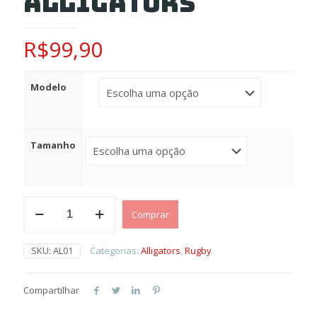
Alligators
R$
99,90
Modelo
Tamanho
Camisa
Comprar
de
Jogo
Verde
SKU:
AL01
Categorias:
Alligators
,
Rugby
-
Alligators
quantidade
Compartilhar