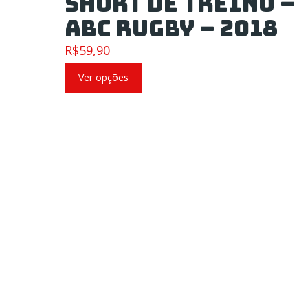
Short de Treino –
ABC Rugby – 2018
R$
59,90
Ver opções
PRECISA DE
Fa
AJUDA?
Quem somos
Dúvidas frequentes
Mapa do site
Termos de uso
Privacidade