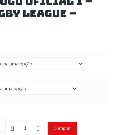
ogo Oficial I –
gby League –
Short
Comprar
de