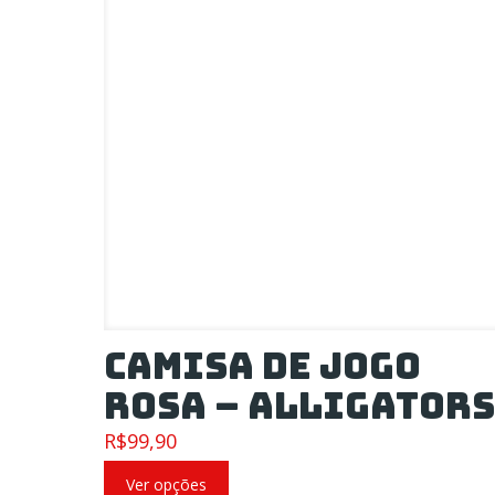
PRECISA DE
Fa
AJUDA?
Quem somos
Dúvidas frequentes
Mapa do site
Termos de uso
Privacidade
Camisa de Jogo
Rosa – Alligators
R$
99,90
Ver opções