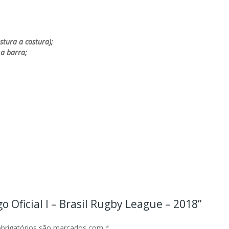
stura a costura);
 a barra;
go Oficial I – Brasil Rugby League – 2018”
brigatórios são marcados com
*