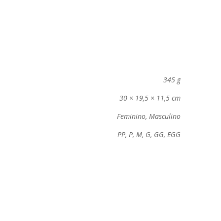
345 g
30 × 19,5 × 11,5 cm
Feminino, Masculino
PP, P, M, G, GG, EGG