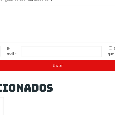
E-
mail
*
que
cionados