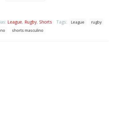
Jogo
Oficial
I
–
ias:
League
,
Rugby
,
Shorts
Tags:
League
rugby
Brasil
ino
shorts masculino
Rugby
League
–
2018
quantidade