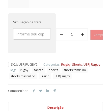
Simulação de frete
Short
Comprar
de
Jogo
Oficial
–
UERJ
RUGBY
quantidade
SKU:
UERJRUGBY2
Categorias:
Rugby
,
Shorts
,
UERJ Rugby
Tags:
rugby
sanrad
shorts
shorts feminino
shorts masculino
Treino
UERJ Rugby
Compartilhar
Descrição