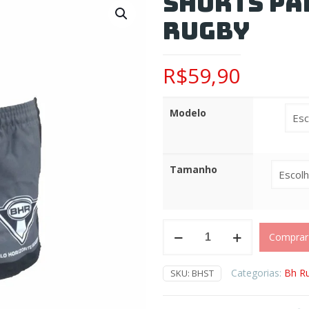
Shorts pa
Rugby
R$
59,90
Modelo
Tamanho
Shorts
Comprar
para
Malhação
BH
Categorias:
Bh R
SKU:
BHST
Rugby
quantidade