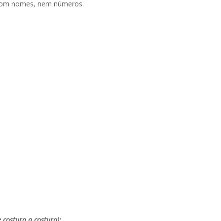
o com nomes, nem números.
 costura a costura);