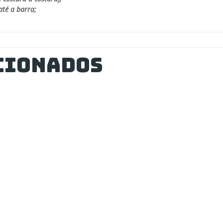
até a barra;
cionados
cilidades
PAGUE COM