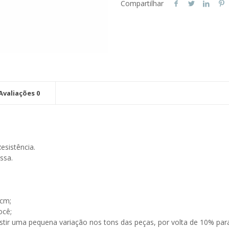
Compartilhar
Avaliações
0
esistência.
ssa.
 cm;
ocê;
istir uma pequena variação nos tons das peças, por volta de 10% pa