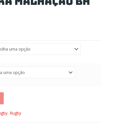
ra Malhação BH
ugby
,
Rugby